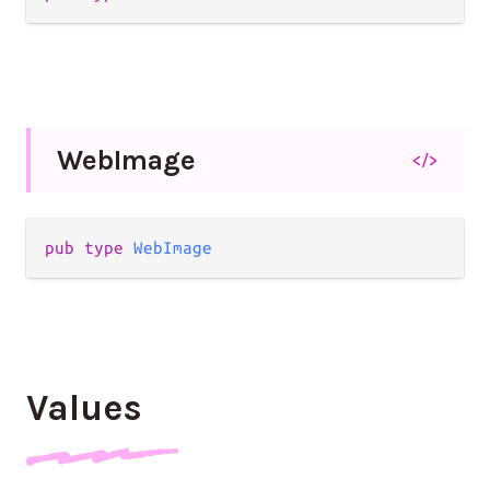
Web
Image
</>
pub type 
WebImage
Values