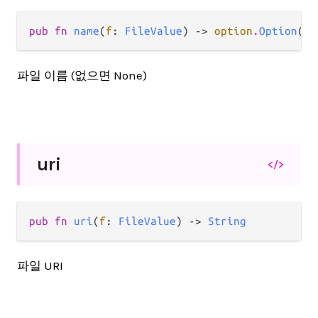
pub fn 
name
(
f
: 
FileValue
) -> 
option
.
Option
(
St
파일 이름 (없으면 None)
uri
</>
pub fn 
uri
(
f
: 
FileValue
) -> 
String
파일 URI