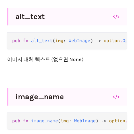
alt_
text
</>
pub fn 
alt_text
(
img
: 
WebImage
) -> 
option
.
Opti
이미지 대체 텍스트 (없으면 None)
image_
name
</>
pub fn 
image_name
(
img
: 
WebImage
) -> 
option
.
Op