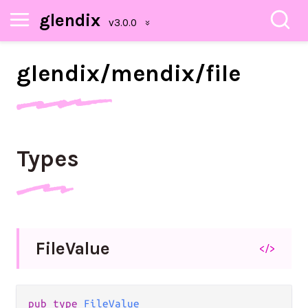
glendix
glendix/
mendix/
file
Types
File
Value
</>
pub type 
FileValue