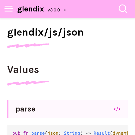
glendix
glendix/
js/
json
Values
parse
</>
pub fn 
parse
(
json
: 
String
) -> 
Result
(
dynamic
.