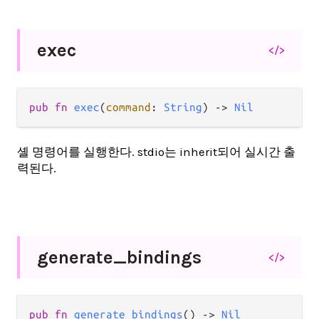
exec
</>
pub fn 
exec
(
command
: 
String
) -> 
Nil
셸 명령어를 실행한다. stdio는 inherit되어 실시간 출
력된다.
generate_
bindings
</>
pub fn 
generate_bindings
() -> 
Nil