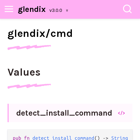
glendix
glendix/
cmd
Values
detect_
install_
command
</>
pub fn 
detect_install_command
() -> 
String